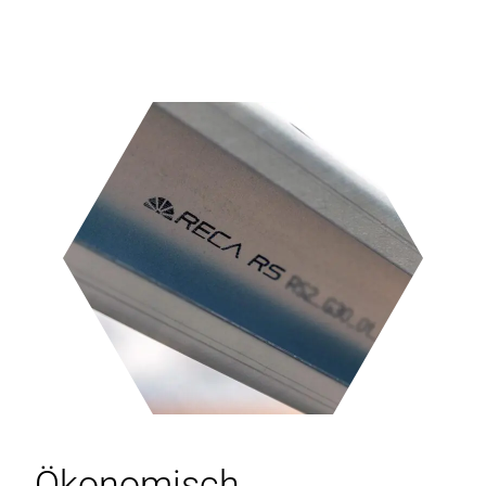
Ö
konomisch