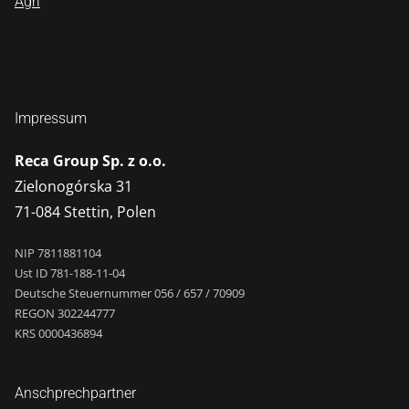
Agri
Impressum
Reca Group Sp. z o.o.
Zielonogórska 31
71-084 Stettin, Polen
NIP 7811881104
Ust ID 781-188-11-04
Deutsche Steuernummer 056 / 657 / 70909
REGON 302244777
KRS 0000436894
Anschprechpartner